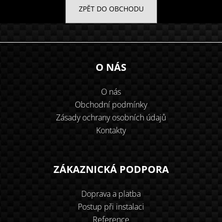
u
ZPĚT DO OBCHODU
j
e
Z
t
á
O NÁS
e
p
O nás
n
Obchodní podmínky
a
Zásady ochrany osobních údajů
a
t
Kontakty
j
í
í
ZÁKAZNICKÁ PODPORA
t
Doprava a platba
?
Postup při instalaci
Reference